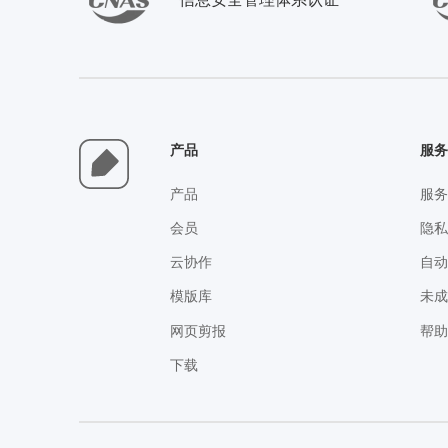
产品
服
产品
服
会员
隐
云协作
自
模版库
未
网页剪报
帮
下载